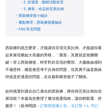
-
2. 舒適度：動靜活動皆宜
-
3. 褲長：命定的完美比例
-
西裝褲穿搭小秘訣
-
重點整理：西裝褲挑選秘訣
-
FAQ 常見問題
西裝褲到底怎麼穿，才能讓你呈現完美比例、才能讓你看
起來展現猶如大長腿的男模，「廓形」其實就是致勝關
鍵！穿上西裝褲後，時常對於呈現的臀部、大腿曲線感到
不滿意時，總是會思考不合身的問題，但其實不論是曲線
抑或是舒適度的問題，在在都和廓形脫不了關係。
如何挑選到適合自己適合的西裝褲，將你得完美比例自信
展現呢？本篇為您整理了幾項挑選指南，讓你輕鬆選、舒
服穿！（延伸閱讀：
訂製西裝懶人包：全訂製 v.s. 半訂