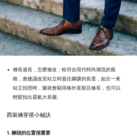
褲長過長，怎麼修改：較符合現代時尚潮流的風
格，會建議改至站立時蓋住腳踝的長度，如次一來
站立拍照時，腿就會顯得格外直順且修長，也可以
輕鬆拍出霸氣大長腿。
西裝褲穿搭小秘訣
1. 褲頭的位置很重要