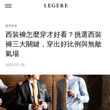
提升外在
所有商品
西裝褲怎麼穿才好看？挑選西裝
西裝
褲三大關鍵，穿出好比例與無敵
襯衫
氣場
西裝褲
2022-07-25