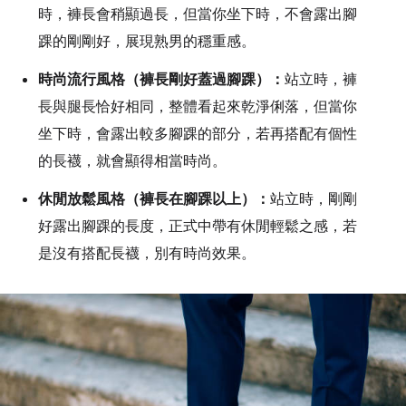
時，褲長會稍顯過長，但當你坐下時，不會露出腳
踝的剛剛好，展現熟男的穩重感。
時尚流行風格（褲長剛好蓋過腳踝）：
站立時，褲
長與腿長恰好相同，整體看起來乾淨俐落，但當你
坐下時，會露出較多腳踝的部分，若再搭配有個性
的長襪，就會顯得相當時尚。
休閒放鬆風格（褲長在腳踝以上）：
站立時，剛剛
好露出腳踝的長度，正式中帶有休閒輕鬆之感，若
是沒有搭配長襪，別有時尚效果。