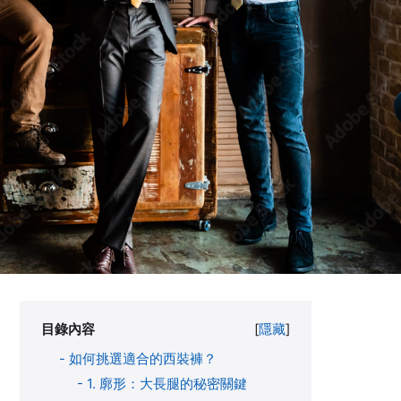
目錄內容
[
隱藏
]
-
如何挑選適合的西裝褲？
-
1. 廓形：大長腿的秘密關鍵