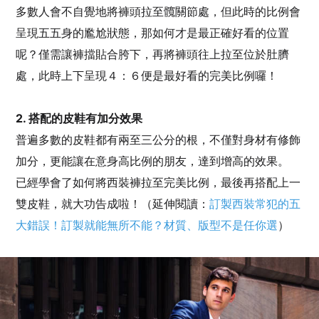
多數人會不自覺地將褲頭拉至髖關節處，但此時的比例會
呈現五五身的尷尬狀態，那如何才是最正確好看的位置
呢？僅需讓褲擋貼合胯下，再將褲頭往上拉至位於肚臍
處，此時上下呈現４：６便是最好看的完美比例囉！
2. 搭配的皮鞋有加分效果
普遍多數的皮鞋都有兩至三公分的根，不僅對身材有修飾
加分，更能讓在意身高比例的朋友，達到增高的效果。
已經學會了如何將西裝褲拉至完美比例，最後再搭配上一
雙皮鞋，就大功告成啦！（延伸閱讀：
訂製西裝常犯的五
大錯誤！訂製就能無所不能？材質、版型不是任你選
）