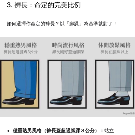
3. 褲長：命定的完美比例
如何選擇你命定的褲長？以「腳踝」為基準就對了！
穩重熟男風格（褲長蓋超過腳踝３公分）：
站立