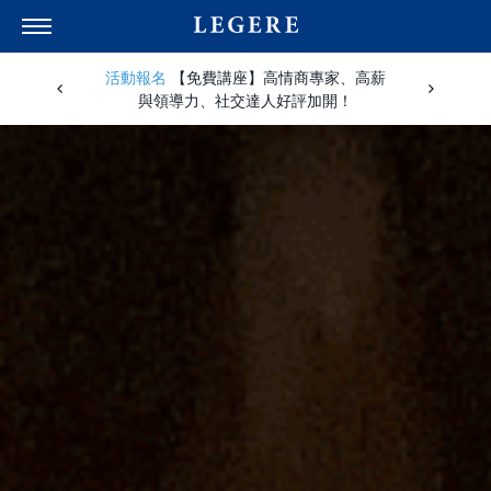
活動報名
【免費講座】高情商專家、高薪
與領導力、社交達人好評加開！
所有商品
理想生活學院
西裝
關於內在
襯衫
關於外在
西裝褲
關於人際